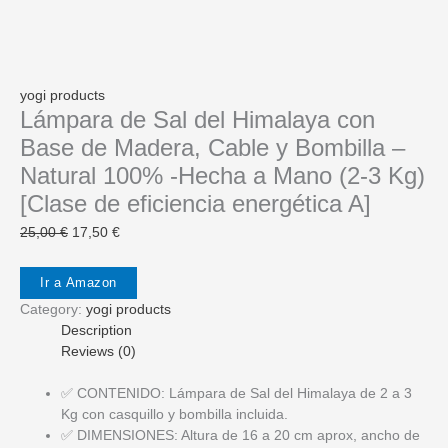
yogi products
Lámpara de Sal del Himalaya con
Base de Madera, Cable y Bombilla –
Natural 100% -Hecha a Mano (2-3 Kg)
[Clase de eficiencia energética A]
Original
Current
25,00
€
17,50
€
price
price
was:
is:
Ir a Amazon
25,00 €.
17,50 €.
Category:
yogi products
Description
Reviews (0)
✅ CONTENIDO: Lámpara de Sal del Himalaya de 2 a 3
Kg con casquillo y bombilla incluida.
✅ DIMENSIONES: Altura de 16 a 20 cm aprox, ancho de