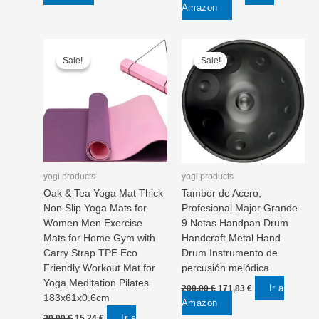
price
price
Amazon
90,00 €.
58,47 €.
was:
is:
70,00 €.
53,78 €.
Sale!
Sale!
Sale!
Sale!
yogi products
yogi products
Oak & Tea Yoga Mat Thick
Tambor de Acero,
Non Slip Yoga Mats for
Profesional Major Grande
Women Men Exercise
9 Notas Handpan Drum
Mats for Home Gym with
Handcraft Metal Hand
Carry Strap TPE Eco
Drum Instrumento de
Friendly Workout Mat for
percusión melódica
Yoga Meditation Pilates
Original
Current
Ir a
200,00
€
171,83
€
price
price
183x61x0.6cm
Amazon
was:
is:
Original
Current
Ir a
20,00
€
15,24
€