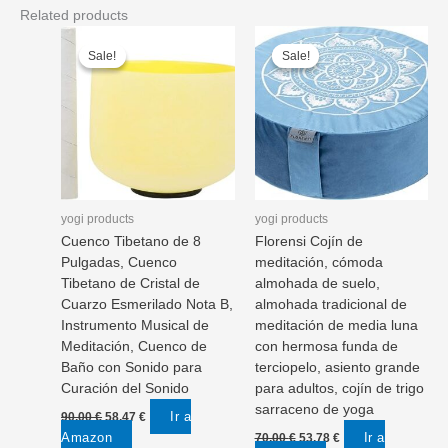
Related products
Sale!
Sale!
Sale!
Sale!
yogi products
yogi products
Cuenco Tibetano de 8
Florensi Cojín de
Pulgadas, Cuenco
meditación, cómoda
Tibetano de Cristal de
almohada de suelo,
Cuarzo Esmerilado Nota B,
almohada tradicional de
Instrumento Musical de
meditación de media luna
Meditación, Cuenco de
con hermosa funda de
Baño con Sonido para
terciopelo, asiento grande
Curación del Sonido
para adultos, cojín de trigo
sarraceno de yoga
Original
Current
Ir a
90,00
€
58,47
€
price
price
Original
Current
Amazon
Ir a
70,00
€
53,78
€
was:
is: