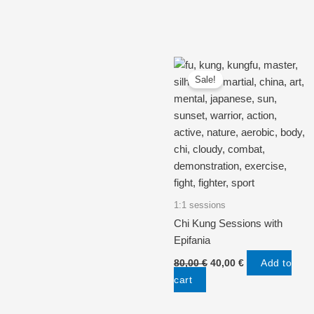
Sale!
1:1 sessions
Chi Kung Sessions with
Epifania
Original
Current
Add to
80,00
€
40,00
€
price
price
cart
was:
is:
80,00 €.
40,00 €.