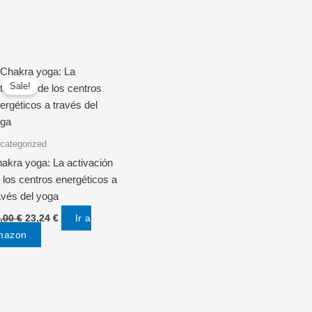
Sale!
categorized
akra yoga: La activación
 los centros energéticos a
avés del yoga
Original
Current
Ir a
,00
€
23,24
€
price
price
mazon
was:
is:
35,00 €.
23,24 €.