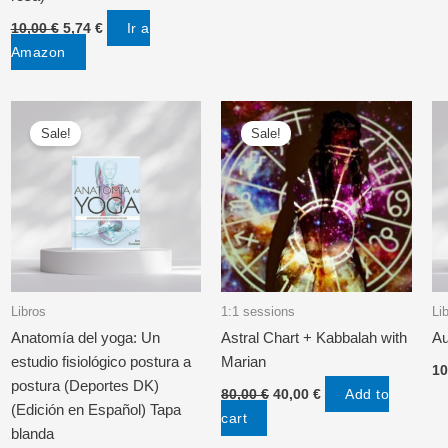
Original
Current
Ir a
10,00
€
5,74
€
price
price
Amazon
was:
is:
10,00 €.
5,74 €.
Sale!
Sale!
Libros
1:1 sessions
Li
Anatomía del yoga: Un
Astral Chart + Kabbalah with
Au
estudio fisiológico postura a
Marian
10
postura (Deportes DK)
Original
Current
Add to
80,00
€
40,00
€
price
price
(Edición en Español) Tapa
cart
was:
is:
blanda
80,00 €.
40,00 €.