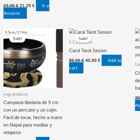
Original
Current
Ir a
23,00
€
21,25
€
price
price
Amazon
was:
is:
23,00 €.
21,25 €.
Sale!
Sale!
1:1 sessions
Carol Tarot Sesion
Original
Current
Add to
80,00
€
40,00
€
price
price
Un
cart
was:
is:
Ch
80,00 €.
40,00 €.
de
tr
yogi products
35
Campana tibetana de 9 cm
A
con un percutor y un cojín.
Fácil de tocar, hecho a mano
en Nepal para meditar y
relajarse