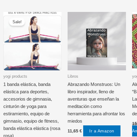
Sale!
yogi products
Libros
yo
1 banda elástica, banda
Abrazando Monstruos: Un
Al
elástica para deportes,
libro inspirador, lleno de
“B
accesorios de gimnasia,
aventuras que enseñan la
La
cinturón de yoga para
meditación como
Me
estiramiento, equipo de
herramienta para afrontar los
de
gimnasio, equipo de fitness,
miedos
15
banda elástica elástica (rosa
Ir a Amazon
A
11,65
€
rosa)