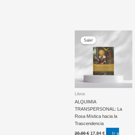
Sale!
Libros
ALQUIMIA
TRANSPERSONAL: La
Rosa Mística hacia la
Trascendencia
Original
Current
Ir a
20,00
€
17,84
€