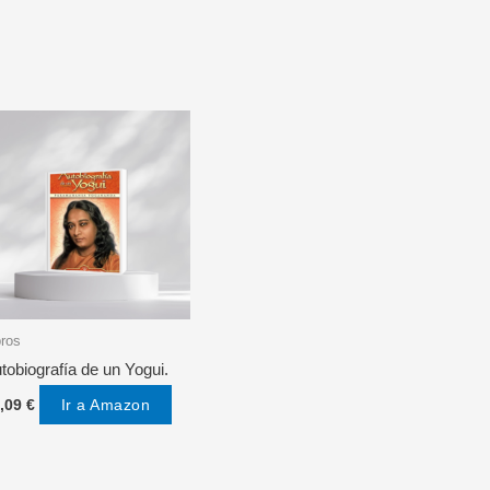
15,00 €.
12,19 €.
bros
tobiografía de un Yogui.
Ir a Amazon
,09
€