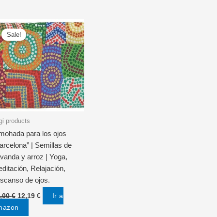
Sale!
gi products
mohada para los ojos
arcelona” | Semillas de
vanda y arroz | Yoga,
ditación, Relajación,
scanso de ojos.
Original
Current
Ir a
,00
€
12,19
€
price
price
mazon
was:
is: