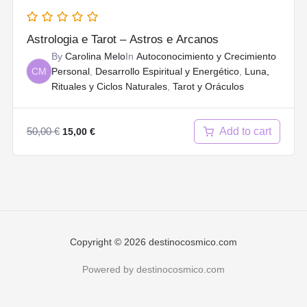
Astrologia e Tarot – Astros e Arcanos
By
Carolina Melo
In
Autoconocimiento y Crecimiento
CM
Personal
,
Desarrollo Espiritual y Energético
,
Luna,
Rituales y Ciclos Naturales
,
Tarot y Oráculos
Original
Current
50,00
€
Add to cart
15,00
€
price
price
was:
is:
50,00 €.
15,00 €.
Copyright © 2026 destinocosmico.com
Powered by destinocosmico.com